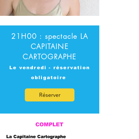
21H00 : spectacle LA
CAPITAINE
CARTOGRAPHE
Le vendredi - réservation
obligatoire
Réserver
COMPLET
La Capitaine Cartographe