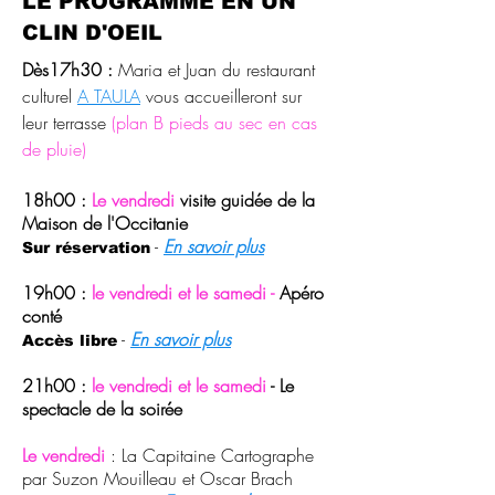
LE PROGRAMME EN UN
CLIN D'OEIL
Dès
17h30 :
Maria et Juan du restaurant
culturel
A TAULA
vous accueilleront sur
leur terrasse
(plan B pieds au sec en cas
de pluie)
18h00 :
Le vendredi
visite guidée de la
Maison de l'Occitanie
-
En savoir plus
Sur réservation
19h00 :
le vendredi et le samedi -
Apéro
conté
-
En savoir plus
Accès libre
21h00 :
le vendredi et le samedi
- Le
spectacle de la soirée
Le vendredi
: La Capitaine Cartographe
par Suzon Mouilleau et Oscar Brach