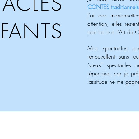
TACLES
CONTES traditionnel
J'ai des marionnett
FANTS
attention, elles reste
part belle à l'Art du 
Mes spectacles so
renouvellent sans ce
"vieux" spectacles 
répertoire, car je pr
lassitude ne me gagn