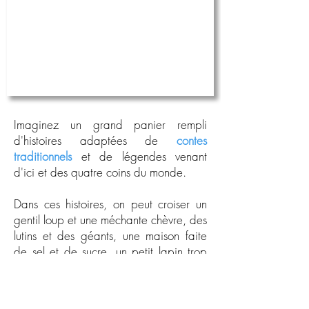
Imaginez un grand panier rempli
d'histoires adaptées de
contes
traditionnels
et de légendes venant
d'ici et des quatre coins du monde.
Dans ces histoires, on peut croiser un
gentil loup et une méchante chèvre, des
lutins et des géants, une maison faite
de sel et de sucre, un petit lapin trop
curieux, un dragon affamé, un petit
chêne qui n'aime pas ses feuilles et un
autre bien courageux, une grenouille